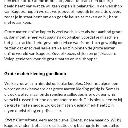
een leuke foto. Goede informatie, zodat de klant een duidelijk
beeld heeft van wat ze wil gaan kopen is belangrijk. In de webshop
van Bagoes, hopen we dat we je zoveel mogelijk informatie geven,
zodat je in staat bent om een goede keuze te maken en blij bent
met je aankoop.
Grote maten online kopen is veel werk, zeker als het aanbod groot
is, dan moet je heel wat pagina's doorkijken voordat je misschien
het juiste artikel hebt gevonden. Maar wat is het toch geweldig om
te zien dat er zoveel leuke artikelen zijn binnen de grote maten
online wereld van Bagoes. Zoveel keuze, stijlen en prijsklassen.
Volop genieten voor de grote maten online-shopper.
Grote maten kleding goedkoop
Welke vrouw is nu niet dol op leuke koopjes. Over het algemeen
wordt er vaak beweerd dat grote maten kleding prijzig is. Soms is
dit ook wel zo, maar bij de reguliere collecties is er ook een prijs
verschil tussen het ene en het andere merk. Dit is niet alleen zo bij
de grote maten mode. Elk grote maten kleding merk heeft zijn
eigen doelstelling en prijsklasse.
ONLY Carmakoma
, Vero moda curve, Zhenzi, noem maar op. Wij bij
Bagoes vinden betaalbare collecties erg belangrijk. Er moet altijd