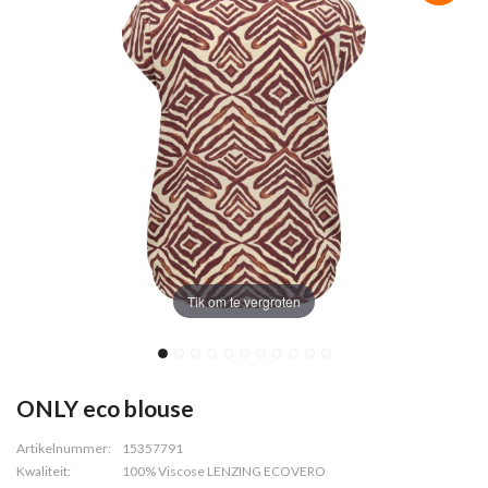
Tik om te vergroten
ONLY eco blouse
Artikelnummer:
15357791
Kwaliteit:
100% Viscose LENZING ECOVERO