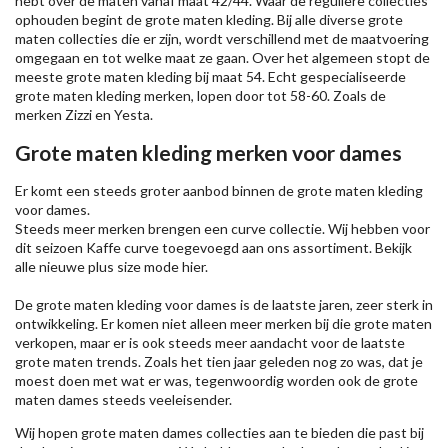
hebt over de maten vanaf maat 42/44. Waar de reguliere collecties
ophouden begint de grote maten kleding. Bij alle diverse grote
maten collecties die er zijn, wordt verschillend met de maatvoering
omgegaan en tot welke maat ze gaan. Over het algemeen stopt de
meeste grote maten kleding bij maat 54. Echt gespecialiseerde
grote maten kleding merken, lopen door tot 58-60. Zoals de
merken
Zizzi
en Yesta.
Grote maten kleding merken voor dames
Er komt een steeds groter aanbod binnen de grote maten kleding
voor dames.
Steeds meer merken brengen een curve collectie. Wij hebben voor
dit seizoen
Kaffe
curve toegevoegd aan ons assortiment. Bekijk
alle nieuwe
plus size mode
hier.
De grote maten kleding voor dames is de laatste jaren, zeer sterk in
ontwikkeling. Er komen niet alleen meer merken bij die grote maten
verkopen, maar er is ook steeds meer aandacht voor de laatste
grote maten trends. Zoals het tien jaar geleden nog zo was, dat je
moest doen met wat er was, tegenwoordig worden ook de grote
maten dames steeds veeleisender.
Wij hopen grote maten dames collecties aan te bieden die past bij