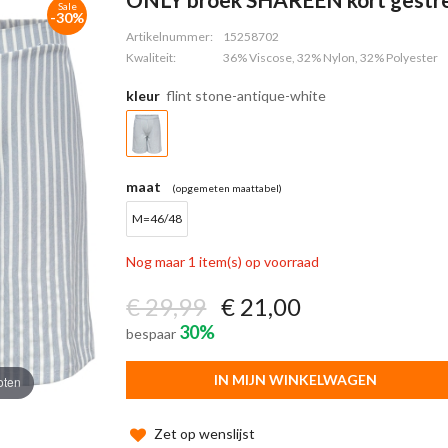
Sale
-30%
Artikelnummer:
15258702
Kwaliteit:
36% Viscose, 32% Nylon, 32% Polyester
kleur
flint stone-antique-white
maat
(opgemeten maattabel)
M=46/48
Nog maar 1 item(s) op voorraad
€ 29,99
€ 21,00
30%
bespaar
IN MIJN WINKELWAGEN
oten
Zet op wenslijst