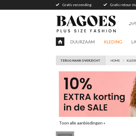
Gratis verzending
Gratis retour s
249
DUURZAAM
KLEDING
L
TERUG NAAR OVERZICHT
HOME
KLEDI
Toon alle aanbiedingen »