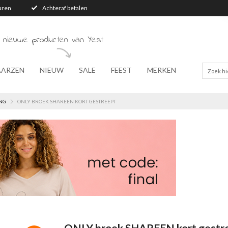
turen
Achteraf betalen
 nieuwe producten van Yest
AARZEN
NIEUW
SALE
FEEST
MERKEN
NG
ONLY BROEK SHAREEN KORT GESTREEPT
ONLY broek SHAREEN kort gestr