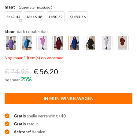
maat
(opgemeten maattabel)
S=42-44
M=46-48
L=50-52
XL=54-56
kleur
dark cobalt-blue
Nog maar 1 item(s) op voorraad
€ 74,95
€ 56,20
25%
bespaar
IN MIJN WINKELWAGEN
Gratis
snelle verzending >40
Gratis
retour
Achteraf
betalen