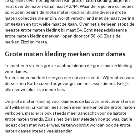
Je spreekt over het algemeen van grote maten kleding, als je het
hebt over de maten vanaf maat 42/44. Waar de reguliere collecties
ophouden begint de grote maten kleding. Bij alle diverse grote
maten collecties die er zijn, wordt verschillend met de maatvoering
omgegaan en tot welke maat ze gaan. Over het algemeen stopt de
meeste grote maten kleding bij maat 54. Echt gespecialiseerde
grote maten kleding merken, lopen door tot 58-60. Zoals de
merken
Zizzi
en Yesta.
Grote maten kleding merken voor dames
Er komt een steeds groter aanbod binnen de grote maten kleding
voor dames.
Steeds meer merken brengen een curve collectie. Wij hebben voor
dit seizoen
Kaffe
curve toegevoegd aan ons assortiment. Bekijk
alle nieuwe
plus size mode
hier.
De grote maten kleding voor dames is de laatste jaren, zeer sterk in
ontwikkeling. Er komen niet alleen meer merken bij die grote maten
verkopen, maar er is ook steeds meer aandacht voor de laatste
grote maten trends. Zoals het tien jaar geleden nog zo was, dat je
moest doen met wat er was, tegenwoordig worden ook de grote
maten dames steeds veeleisender.