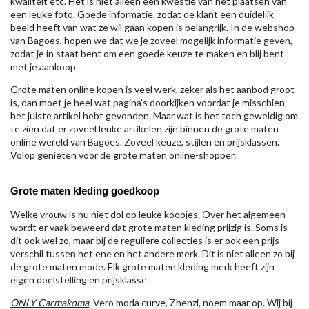
kwaliteit etc. Het is niet alleen een kwestie van het plaatsen van
een leuke foto. Goede informatie, zodat de klant een duidelijk
beeld heeft van wat ze wil gaan kopen is belangrijk. In de webshop
van Bagoes, hopen we dat we je zoveel mogelijk informatie geven,
zodat je in staat bent om een goede keuze te maken en blij bent
met je aankoop.
Grote maten online kopen is veel werk, zeker als het aanbod groot
is, dan moet je heel wat pagina's doorkijken voordat je misschien
het juiste artikel hebt gevonden. Maar wat is het toch geweldig om
te zien dat er zoveel leuke artikelen zijn binnen de grote maten
online wereld van Bagoes. Zoveel keuze, stijlen en prijsklassen.
Volop genieten voor de grote maten online-shopper.
Grote maten kleding goedkoop
Welke vrouw is nu niet dol op leuke koopjes. Over het algemeen
wordt er vaak beweerd dat grote maten kleding prijzig is. Soms is
dit ook wel zo, maar bij de reguliere collecties is er ook een prijs
verschil tussen het ene en het andere merk. Dit is niet alleen zo bij
de grote maten mode. Elk grote maten kleding merk heeft zijn
eigen doelstelling en prijsklasse.
ONLY Carmakoma
, Vero moda curve, Zhenzi, noem maar op. Wij bij