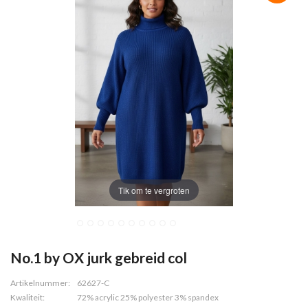
Tik om te vergroten
No.1 by OX jurk gebreid col
Artikelnummer:
62627-C
Kwaliteit:
72% acrylic 25% polyester 3% spandex