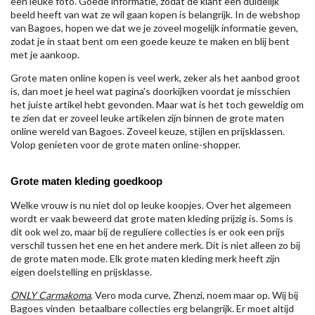
een leuke foto. Goede informatie, zodat de klant een duidelijk
beeld heeft van wat ze wil gaan kopen is belangrijk. In de webshop
van Bagoes, hopen we dat we je zoveel mogelijk informatie geven,
zodat je in staat bent om een goede keuze te maken en blij bent
met je aankoop.
Grote maten online kopen is veel werk, zeker als het aanbod groot
is, dan moet je heel wat pagina's doorkijken voordat je misschien
het juiste artikel hebt gevonden. Maar wat is het toch geweldig om
te zien dat er zoveel leuke artikelen zijn binnen de grote maten
online wereld van Bagoes. Zoveel keuze, stijlen en prijsklassen.
Volop genieten voor de grote maten online-shopper.
Grote maten kleding goedkoop
Welke vrouw is nu niet dol op leuke koopjes. Over het algemeen
wordt er vaak beweerd dat grote maten kleding prijzig is. Soms is
dit ook wel zo, maar bij de reguliere collecties is er ook een prijs
verschil tussen het ene en het andere merk. Dit is niet alleen zo bij
de grote maten mode. Elk grote maten kleding merk heeft zijn
eigen doelstelling en prijsklasse.
ONLY Carmakoma
, Vero moda curve, Zhenzi, noem maar op. Wij bij
Bagoes vinden betaalbare collecties erg belangrijk. Er moet altijd