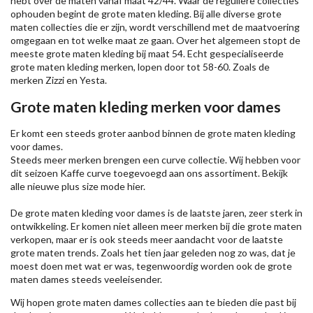
hebt over de maten vanaf maat 42/44. Waar de reguliere collecties
ophouden begint de grote maten kleding. Bij alle diverse grote
maten collecties die er zijn, wordt verschillend met de maatvoering
omgegaan en tot welke maat ze gaan. Over het algemeen stopt de
meeste grote maten kleding bij maat 54. Echt gespecialiseerde
grote maten kleding merken, lopen door tot 58-60. Zoals de
merken
Zizzi
en Yesta.
Grote maten kleding merken voor dames
Er komt een steeds groter aanbod binnen de grote maten kleding
voor dames.
Steeds meer merken brengen een curve collectie. Wij hebben voor
dit seizoen
Kaffe
curve toegevoegd aan ons assortiment. Bekijk
alle nieuwe
plus size mode
hier.
De grote maten kleding voor dames is de laatste jaren, zeer sterk in
ontwikkeling. Er komen niet alleen meer merken bij die grote maten
verkopen, maar er is ook steeds meer aandacht voor de laatste
grote maten trends. Zoals het tien jaar geleden nog zo was, dat je
moest doen met wat er was, tegenwoordig worden ook de grote
maten dames steeds veeleisender.
Wij hopen grote maten dames collecties aan te bieden die past bij