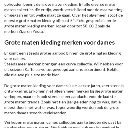
ophouden begint de grote maten kleding. Bij alle diverse grote
maten collecties die er zijn, wordt verschillend met de maatvoering
omgegaan en tot welke maat ze gaan. Over het algemeen stopt de
meeste grote maten kleding bij maat 54. Echt gespecialiseerde
grote maten kleding merken, lopen door tot 58-60. Zoals de
merken
Zizzi
en Yesta.
Grote maten kleding merken voor dames
Er komt een steeds groter aanbod binnen de grote maten kleding
voor dames.
Steeds meer merken brengen een curve collectie. Wij hebben voor
dit seizoen
Kaffe
curve toegevoegd aan ons assortiment. Bekijk
alle nieuwe
plus size mode
hier.
De grote maten kleding voor dames is de laatste jaren, zeer sterk in
ontwikkeling. Er komen niet alleen meer merken bij die grote maten
verkopen, maar er is ook steeds meer aandacht voor de laatste
grote maten trends. Zoals het tien jaar geleden nog zo was, dat je
moest doen met wat er was, tegenwoordig worden ook de grote
maten dames steeds veeleisender.
Wij hopen grote maten dames collecties aan te bieden die past bij
de plus size vrouw van nu. We hebben een leuk en vlot aanbod in