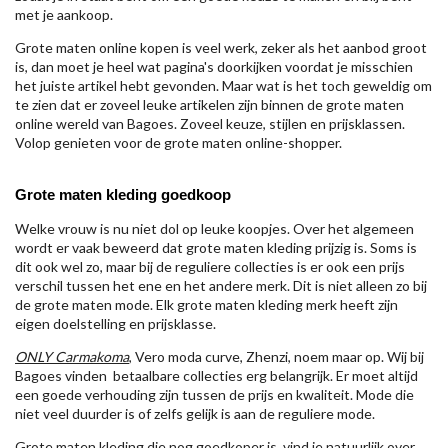
met je aankoop.
Grote maten online kopen is veel werk, zeker als het aanbod groot
is, dan moet je heel wat pagina's doorkijken voordat je misschien
het juiste artikel hebt gevonden. Maar wat is het toch geweldig om
te zien dat er zoveel leuke artikelen zijn binnen de grote maten
online wereld van Bagoes. Zoveel keuze, stijlen en prijsklassen.
Volop genieten voor de grote maten online-shopper.
Grote maten kleding goedkoop
Welke vrouw is nu niet dol op leuke koopjes. Over het algemeen
wordt er vaak beweerd dat grote maten kleding prijzig is. Soms is
dit ook wel zo, maar bij de reguliere collecties is er ook een prijs
verschil tussen het ene en het andere merk. Dit is niet alleen zo bij
de grote maten mode. Elk grote maten kleding merk heeft zijn
eigen doelstelling en prijsklasse.
ONLY Carmakoma
, Vero moda curve, Zhenzi, noem maar op. Wij bij
Bagoes vinden betaalbare collecties erg belangrijk. Er moet altijd
een goede verhouding zijn tussen de prijs en kwaliteit. Mode die
niet veel duurder is of zelfs gelijk is aan de reguliere mode.
Grote maten kleding die nog goedkoper is, vind je natuurlijk over