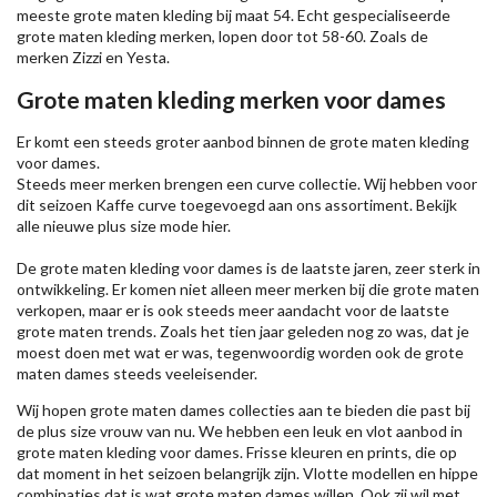
meeste grote maten kleding bij maat 54. Echt gespecialiseerde
grote maten kleding merken, lopen door tot 58-60. Zoals de
merken
Zizzi
en Yesta.
Grote maten kleding merken voor dames
Er komt een steeds groter aanbod binnen de grote maten kleding
voor dames.
Steeds meer merken brengen een curve collectie. Wij hebben voor
dit seizoen
Kaffe
curve toegevoegd aan ons assortiment. Bekijk
alle nieuwe
plus size mode
hier.
De grote maten kleding voor dames is de laatste jaren, zeer sterk in
ontwikkeling. Er komen niet alleen meer merken bij die grote maten
verkopen, maar er is ook steeds meer aandacht voor de laatste
grote maten trends. Zoals het tien jaar geleden nog zo was, dat je
moest doen met wat er was, tegenwoordig worden ook de grote
maten dames steeds veeleisender.
Wij hopen grote maten dames collecties aan te bieden die past bij
de plus size vrouw van nu. We hebben een leuk en vlot aanbod in
grote maten kleding voor dames. Frisse kleuren en prints, die op
dat moment in het seizoen belangrijk zijn. Vlotte modellen en hippe
combinaties dat is wat grote maten dames willen. Ook zij wil met