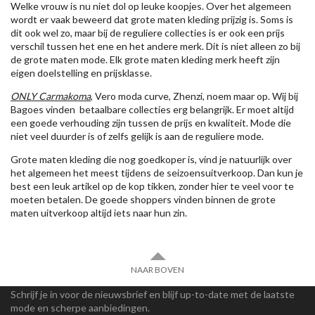
Welke vrouw is nu niet dol op leuke koopjes. Over het algemeen
wordt er vaak beweerd dat grote maten kleding prijzig is. Soms is
dit ook wel zo, maar bij de reguliere collecties is er ook een prijs
verschil tussen het ene en het andere merk. Dit is niet alleen zo bij
de grote maten mode. Elk grote maten kleding merk heeft zijn
eigen doelstelling en prijsklasse.
ONLY Carmakoma
, Vero moda curve, Zhenzi, noem maar op. Wij bij
Bagoes vinden betaalbare collecties erg belangrijk. Er moet altijd
een goede verhouding zijn tussen de prijs en kwaliteit. Mode die
niet veel duurder is of zelfs gelijk is aan de reguliere mode.
Grote maten kleding die nog goedkoper is, vind je natuurlijk over
het algemeen het meest tijdens de seizoensuitverkoop. Dan kun je
best een leuk artikel op de kop tikken, zonder hier te veel voor te
moeten betalen. De goede shoppers vinden binnen de grote
maten uitverkoop altijd iets naar hun zin.
NAAR BOVEN
Schrijf je in voor de nieuwsbrief en blijf up-to-date met de laatste
mode en scherpe aanbiedingen.