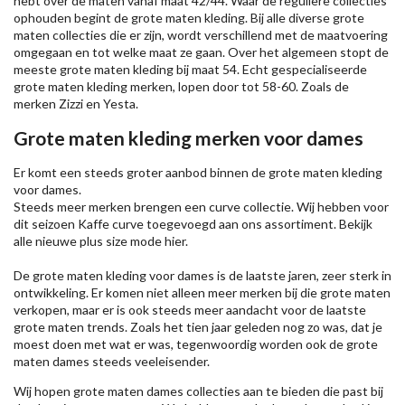
hebt over de maten vanaf maat 42/44. Waar de reguliere collecties
ophouden begint de grote maten kleding. Bij alle diverse grote
maten collecties die er zijn, wordt verschillend met de maatvoering
omgegaan en tot welke maat ze gaan. Over het algemeen stopt de
meeste grote maten kleding bij maat 54. Echt gespecialiseerde
grote maten kleding merken, lopen door tot 58-60. Zoals de
merken
Zizzi
en Yesta.
Grote maten kleding merken voor dames
Er komt een steeds groter aanbod binnen de grote maten kleding
voor dames.
Steeds meer merken brengen een curve collectie. Wij hebben voor
dit seizoen
Kaffe
curve toegevoegd aan ons assortiment. Bekijk
alle nieuwe
plus size mode
hier.
De grote maten kleding voor dames is de laatste jaren, zeer sterk in
ontwikkeling. Er komen niet alleen meer merken bij die grote maten
verkopen, maar er is ook steeds meer aandacht voor de laatste
grote maten trends. Zoals het tien jaar geleden nog zo was, dat je
moest doen met wat er was, tegenwoordig worden ook de grote
maten dames steeds veeleisender.
Wij hopen grote maten dames collecties aan te bieden die past bij