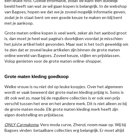
een leuke foto. Goede informatie, zodat de klant een duidelijk
beeld heeft van wat ze wil gaan kopen is belangrijk. In de webshop
van Bagoes, hopen we dat we je zoveel mogelijk informatie geven,
zodat je in staat bent om een goede keuze te maken en blij bent
met je aankoop.
Grote maten online kopen is veel werk, zeker als het aanbod groot
is, dan moet je heel wat pagina's doorkijken voordat je misschien
het juiste artikel hebt gevonden. Maar wat is het toch geweldig om
te zien dat er zoveel leuke artikelen zijn binnen de grote maten
online wereld van Bagoes. Zoveel keuze, stijlen en prijsklassen.
Volop genieten voor de grote maten online-shopper.
Grote maten kleding goedkoop
Welke vrouw is nu niet dol op leuke koopjes. Over het algemeen
wordt er vaak beweerd dat grote maten kleding prijzig is. Soms is
dit ook wel zo, maar bij de reguliere collecties is er ook een prijs
verschil tussen het ene en het andere merk. Dit is niet alleen zo bij
de grote maten mode. Elk grote maten kleding merk heeft zijn
eigen doelstelling en prijsklasse.
ONLY Carmakoma
, Vero moda curve, Zhenzi, noem maar op. Wij bij
Bagoes vinden betaalbare collecties erg belangrijk. Er moet altijd