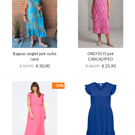
Bagoes singlet jurk ruche
ONLY ECO jurk
rand
CARCALYPSO
€ 59,95
€ 30,00
€ 36,99
€ 25,90
-30%