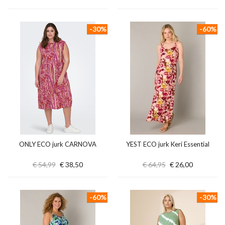
-30%
-60%
ONLY ECO jurk CARNOVA
YEST ECO jurk Keri Essential
€ 54,99
€ 38,50
€ 64,95
€ 26,00
-60%
-30%