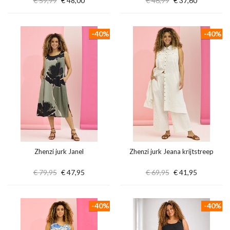
€ 59,99
€ 48,00
€ 46,99
€ 37,60
-40%
-40%
Zhenzi jurk Janel
Zhenzi jurk Jeana krijtstreep
€ 79,95
€ 47,95
€ 69,95
€ 41,95
-40%
-40%