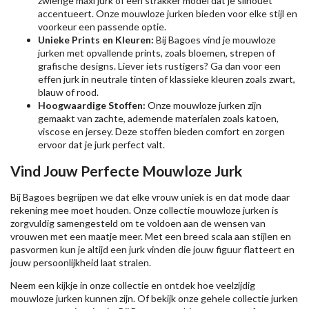
zwierige maxi jurk of een strakker model dat je silhouet
accentueert. Onze mouwloze jurken bieden voor elke stijl en
voorkeur een passende optie.
Unieke Prints en Kleuren:
Bij Bagoes vind je mouwloze
jurken met opvallende prints, zoals bloemen, strepen of
grafische designs. Liever iets rustigers? Ga dan voor een
effen jurk in neutrale tinten of klassieke kleuren zoals zwart,
blauw of rood.
Hoogwaardige Stoffen:
Onze mouwloze jurken zijn
gemaakt van zachte, ademende materialen zoals katoen,
viscose en jersey. Deze stoffen bieden comfort en zorgen
ervoor dat je jurk perfect valt.
Vind Jouw Perfecte Mouwloze Jurk
Bij Bagoes begrijpen we dat elke vrouw uniek is en dat mode daar
rekening mee moet houden. Onze collectie mouwloze jurken is
zorgvuldig samengesteld om te voldoen aan de wensen van
vrouwen met een maatje meer. Met een breed scala aan stijlen en
pasvormen kun je altijd een jurk vinden die jouw figuur flatteert en
jouw persoonlijkheid laat stralen.
Neem een kijkje in onze collectie en ontdek hoe veelzijdig
mouwloze jurken kunnen zijn. Of bekijk onze gehele collectie jurken