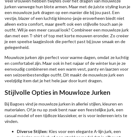
Veel vrouwen hebben twijfels over het dragen van mouwloze
jurken vanwege hun blote armen. Maar met de juiste styling kun je
een mouwloze jurk dragen op een manier die bij jou past. Een
vestje, blazer of een luchtig kimono-jasje eroverheen biedt niet
alleen extra comfort, maar geeft ook een stijlvolle touch aan je
outfit. Wil je een meer casual look? Combineer een mouwloze jurk
dan met een T-shirt of top met korte mouwen eronder. Zo creëer
je een speelse laagjeslook die perfect past bij jouw smaak en de
gelegenheid.
Mouwloze jurken zijn perfect voor warme dagen, omdat ze luchtig
en comfortabel zijn. Maar ook in het najaar of de winter kun je ze
eenvoudig combineren met een warm vest, panty en laarzen voor
een seizoenbestendige outfit. Dit maakt de mouwloze jurk een
veelzijdig item dat je het hele jaar door kunt dragen.
Stijlvolle Opties in Mouwloze Jurken
Bij Bagoes vind je mouwloze jurken in allerlei stijlen, kleuren en
materialen. Of je nu op zoek bent naar een feestelijke jurk, een
casual model of een tijdloze klassieker, er is voor iedereen iets te
vinden.
Diverse Stijlen:
Kies voor een elegante A-lijn jurk, een