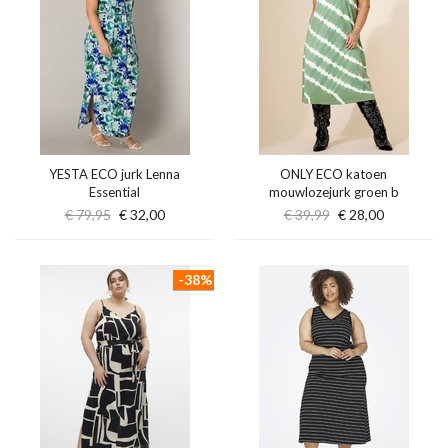
YESTA ECO jurk Lenna
ONLY ECO katoen
Essential
mouwlozejurk groen b
€ 79,95
€ 32,00
€ 39,99
€ 28,00
-38%