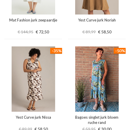
Mat Fashion jurk zeepaardje
Yest Curve jurk Noriah
€ 144,95
€ 72,50
€ 89,99
€ 58,50
-35%
-50%
Yest Curve jurk Nissa
Bagoes singlet jurk bloem
ruche rand
€ 89,99
€ 58,50
€ 59,95
€ 30,00