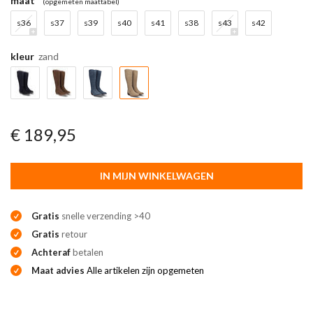
maat
(opgemeten maattabel)
s36
s37
s39
s40
s41
s38
s43
s42
kleur
zand
€ 189,95
IN MIJN WINKELWAGEN
Gratis
snelle verzending >40
Gratis
retour
Achteraf
betalen
Maat advies
Alle artikelen zijn opgemeten