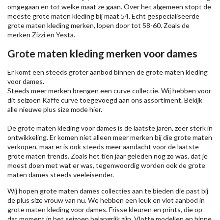
omgegaan en tot welke maat ze gaan. Over het algemeen stopt de
meeste grote maten kleding bij maat 54. Echt gespecialiseerde
grote maten kleding merken, lopen door tot 58-60. Zoals de
merken
Zizzi
en Yesta.
Grote maten kleding merken voor dames
Er komt een steeds groter aanbod binnen de grote maten kleding
voor dames.
Steeds meer merken brengen een curve collectie. Wij hebben voor
dit seizoen
Kaffe
curve toegevoegd aan ons assortiment. Bekijk
alle nieuwe
plus size mode
hier.
De grote maten kleding voor dames is de laatste jaren, zeer sterk in
ontwikkeling. Er komen niet alleen meer merken bij die grote maten
verkopen, maar er is ook steeds meer aandacht voor de laatste
grote maten trends. Zoals het tien jaar geleden nog zo was, dat je
moest doen met wat er was, tegenwoordig worden ook de grote
maten dames steeds veeleisender.
Wij hopen grote maten dames collecties aan te bieden die past bij
de plus size vrouw van nu. We hebben een leuk en vlot aanbod in
grote maten kleding voor dames. Frisse kleuren en prints, die op
dat moment in het seizoen belangrijk zijn. Vlotte modellen en hippe