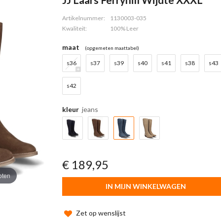
Artikelnummer:
1130003-035
Kwaliteit:
100% Leer
maat
(opgemeten maattabel)
s36
s37
s39
s40
s41
s38
s43
s42
kleur
jeans
€ 189,95
oten
IN MIJN WINKELWAGEN
Zet op wenslijst