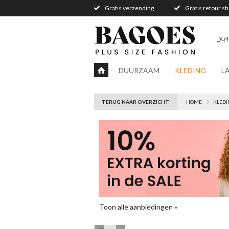
Gratis verzending
Gratis retour s
249
DUURZAAM
KLEDING
L
TERUG NAAR OVERZICHT
HOME
KLEDI
Toon alle aanbiedingen »