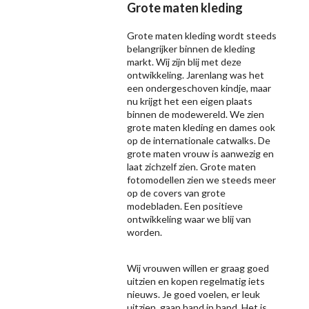
Grote maten kleding
Grote maten kleding wordt steeds
belangrijker binnen de kleding
markt. Wij zijn blij met deze
ontwikkeling. Jarenlang was het
een ondergeschoven kindje, maar
nu krijgt het een eigen plaats
binnen de modewereld. We zien
grote maten kleding en dames ook
op de internationale catwalks. De
grote maten vrouw is aanwezig en
laat zichzelf zien. Grote maten
fotomodellen zien we steeds meer
op de covers van grote
modebladen. Een positieve
ontwikkeling waar we blij van
worden.
Wij vrouwen willen er graag goed
uitzien en kopen regelmatig iets
nieuws. Je goed voelen, er leuk
uitzien, gaan hand in hand. Het is