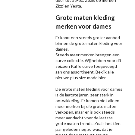
door tot 58-60. Zoals de merken
Zizzi
en Yesta.
Grote maten kleding
merken voor dames
Er komt een steeds groter aanbod
binnen de grote maten kleding voor
dames.
Steeds meer merken brengen een
curve collectie. Wij hebben voor dit
seizoen
Kaffe
curve toegevoegd
aan ons assortiment. Bekijk alle
nieuwe
plus size mode
hier.
De grote maten kleding voor dames
is de laatste jaren, zeer sterk in
ontwikkeling. Er komen niet alleen
meer merken bij die grote maten
verkopen, maar er is ook steeds
meer aandacht voor de laatste
grote maten trends. Zoals het tien
jaar geleden nog zo was, dat je
moest doen met wat er was,