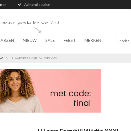
turen
Achteraf betalen
 nieuwe producten van Yest
AARZEN
NIEUW
SALE
FEEST
MERKEN
NG
JJ LAARS FERRYHILL WIJDTE XXXL
JJ Laars Ferryhill Wijdte XXXL