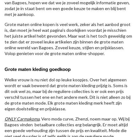
van Bagoes, hopen we dat we je zoveel mogelijk informatie geven,
zodat je in staat bent om een goede keuze te maken en blij bent
met je aankoop.
Grote maten online kopen is veel werk, zeker als het aanbod groot
is, dan moet je heel wat pagina's doorkijken voordat je misschien
het juiste artikel hebt gevonden. Maar wat is het toch geweldig om
te zien dat er zoveel leuke artikelen zijn binnen de grote maten
online wereld van Bagoes. Zoveel keuze, stijlen en prijsklassen.
Volop genieten voor de grote maten online-shopper.
Grote maten kleding goedkoop
Welke vrouw is nu niet dol op leuke koopjes. Over het algemeen
wordt er vaak beweerd dat grote maten kleding prijzig is. Soms is
dit ook wel zo, maar bij de reguliere collecties is er ook een prijs
verschil tussen het ene en het andere merk. Dit is niet alleen zo bij
de grote maten mode. Elk grote maten kleding merk heeft zijn
eigen doelstelling en prijsklasse.
ONLY Carmakoma
, Vero moda curve, Zhenzi, noem maar op. Wij bij
Bagoes vinden betaalbare collecties erg belangrijk. Er moet altijd
een goede verhouding zijn tussen de prijs en kwaliteit. Mode die
niet veel duurder is of zelfs gelijk is aan de reguliere mode.