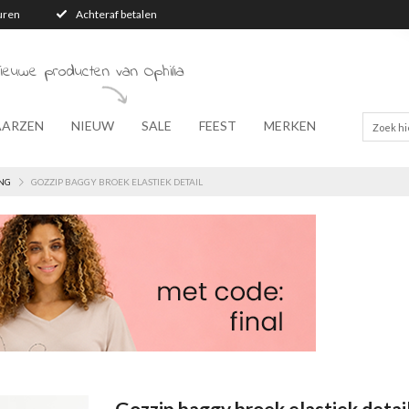
turen
Achteraf betalen
ieuwe producten van Ophilia
AARZEN
NIEUW
SALE
FEEST
MERKEN
NG
GOZZIP BAGGY BROEK ELASTIEK DETAIL
Gozzip baggy broek elastiek detai