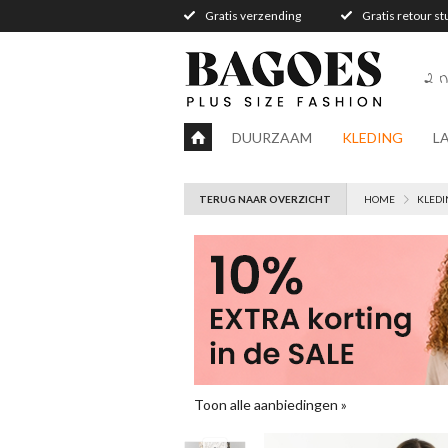
Gratis verzending
Gratis retour s
2 n
DUURZAAM
KLEDING
L
TERUG NAAR OVERZICHT
HOME
KLEDI
Toon alle aanbiedingen »