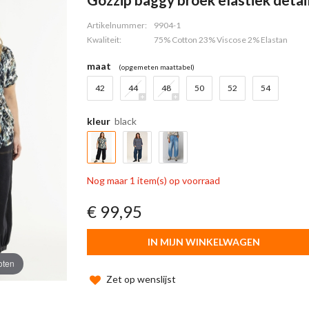
Artikelnummer:
9904-1
Kwaliteit:
75% Cotton 23% Viscose 2% Elastan
maat
(opgemeten maattabel)
42
44
48
50
52
54
kleur
black
Nog maar 1 item(s) op voorraad
€ 99,95
IN MIJN WINKELWAGEN
oten
Zet op wenslijst