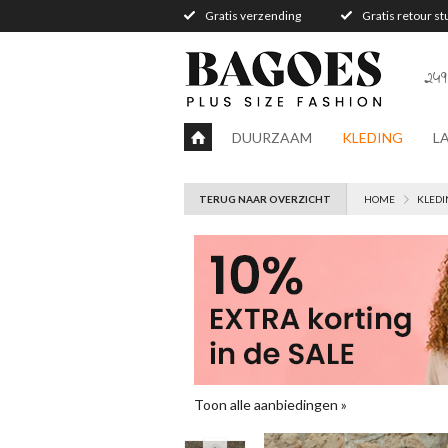
Gratis verzending
Gratis retour s
249
DUURZAAM
KLEDING
L
TERUG NAAR OVERZICHT
HOME
KLEDI
Toon alle aanbiedingen »