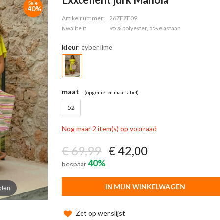
Sale
-40%
Artikelnummer:
26ZFZE09
Kwaliteit:
95% polyester, 5% elastaan
kleur
cyber lime
maat
(opgemeten maattabel)
52
Nog maar 2 item(s) op voorraad
€ 69,99
€ 42,00
40%
bespaar
IN MIJN WINKELWAGEN
oten
Zet op wenslijst