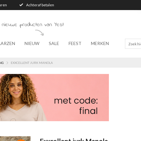
turen
Achteraf betalen
 nieuwe producten van Yest
AARZEN
NIEUW
SALE
FEEST
MERKEN
NG
EXXCELLENT JURK MANOLA
Exxcellent jurk Manola