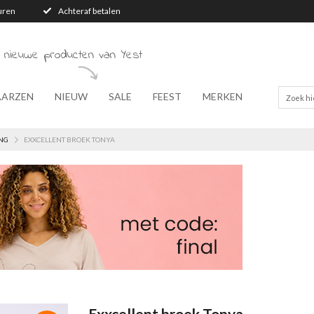
turen
Achteraf betalen
 nieuwe producten van Yest
AARZEN
NIEUW
SALE
FEEST
MERKEN
NG
EXXCELLENT BROEK TONYA
Exxcellent broek Tonya