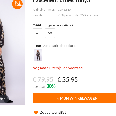
Sale
-30%
Artikelnummer:
25NZE15
Kwaliteit:
75% polyamide, 25% elastane
maat
(opgemeten maattabel)
48
50
kleur
zand dark-chocolate
Nog maar 1 item(s) op voorraad
€ 79,95
€ 55,95
30%
bespaar
IN MIJN WINKELWAGEN
oten
Zet op wenslijst