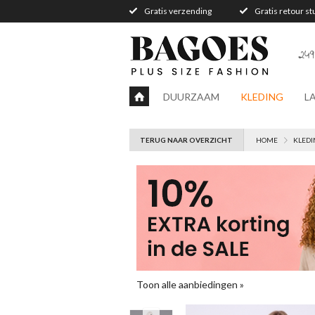
Gratis verzending
Gratis retour s
249
DUURZAAM
KLEDING
L
TERUG NAAR OVERZICHT
HOME
KLEDI
Toon alle aanbiedingen »