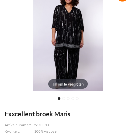
Tik om te vergroten
Exxcellent broek Maris
Artikelnummer:
26ZFE03
Kwaliteit:
100% viscose