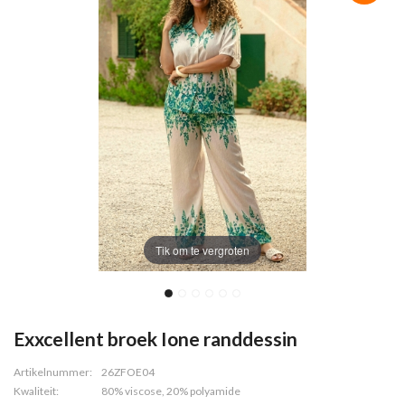
Tik om te vergroten
Exxcellent broek Ione randdessin
Artikelnummer:
26ZFOE04
Kwaliteit:
80% viscose, 20% polyamide