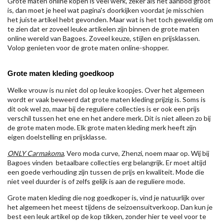
Grote maten online kopen is veel werk, zeker als het aanbod groot
is, dan moet je heel wat pagina's doorkijken voordat je misschien
het juiste artikel hebt gevonden. Maar wat is het toch geweldig om
te zien dat er zoveel leuke artikelen zijn binnen de grote maten
online wereld van Bagoes. Zoveel keuze, stijlen en prijsklassen.
Volop genieten voor de grote maten online-shopper.
Grote maten kleding goedkoop
Welke vrouw is nu niet dol op leuke koopjes. Over het algemeen
wordt er vaak beweerd dat grote maten kleding prijzig is. Soms is
dit ook wel zo, maar bij de reguliere collecties is er ook een prijs
verschil tussen het ene en het andere merk. Dit is niet alleen zo bij
de grote maten mode. Elk grote maten kleding merk heeft zijn
eigen doelstelling en prijsklasse.
ONLY Carmakoma
, Vero moda curve, Zhenzi, noem maar op. Wij bij
Bagoes vinden betaalbare collecties erg belangrijk. Er moet altijd
een goede verhouding zijn tussen de prijs en kwaliteit. Mode die
niet veel duurder is of zelfs gelijk is aan de reguliere mode.
Grote maten kleding die nog goedkoper is, vind je natuurlijk over
het algemeen het meest tijdens de seizoensuitverkoop. Dan kun je
best een leuk artikel op de kop tikken, zonder hier te veel voor te