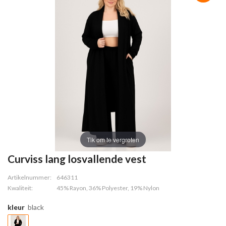
Tik om te vergroten
Curviss lang losvallende vest
Artikelnummer:
646311
Kwaliteit:
45% Rayon, 36% Polyester, 19% Nylon
kleur
black