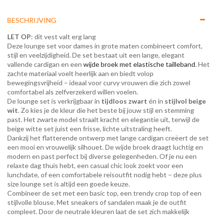
BESCHRIJVING
LET OP
: dit vest valt erg lang
Deze lounge set voor dames in grote maten combineert comfort,
stijl en veelzijdigheid. De set bestaat uit een lange, elegant
vallende cardigan en een
wijde broek met elastische tailleband
. Het
zachte materiaal voelt heerlijk aan en biedt volop
bewegingsvrijheid – ideaal voor curvy vrouwen die zich zowel
comfortabel als zelfverzekerd willen voelen.
De lounge set is verkrijgbaar in
tijdloos zwart
én in
stijlvol beige
wit
. Zo kies je de kleur die het beste bij jouw stijl en stemming
past. Het zwarte model straalt kracht en elegantie uit, terwijl de
beige witte set juist een frisse, lichte uitstraling heeft.
Dankzij het flatterende ontwerp met lange cardigan creëert de set
een mooi en vrouwelijk silhouet. De wijde broek draagt luchtig en
modern en past perfect bij diverse gelegenheden. Of je nu een
relaxte dag thuis hebt, een casual chic look zoekt voor een
lunchdate, of een comfortabele reisoutfit nodig hebt – deze plus
size lounge set is altijd een goede keuze.
Combineer de set met een basic top, een trendy crop top of een
stijlvolle blouse. Met sneakers of sandalen maak je de outfit
compleet. Door de neutrale kleuren laat de set zich makkelijk