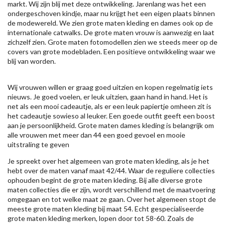
markt. Wij zijn blij met deze ontwikkeling. Jarenlang was het een
ondergeschoven kindje, maar nu krijgt het een eigen plaats binnen
de modewereld. We zien grote maten kleding en dames ook op de
internationale catwalks. De grote maten vrouw is aanwezig en laat
zichzelf zien. Grote maten fotomodellen zien we steeds meer op de
covers van grote modebladen. Een positieve ontwikkeling waar we
blij van worden.
Wij vrouwen willen er graag goed uitzien en kopen regelmatig iets
nieuws. Je goed voelen, er leuk uitzien, gaan hand in hand. Het is
net als een mooi cadeautje, als er een leuk papiertje omheen zit is
het cadeautje sowieso al leuker. Een goede outfit geeft een boost
aan je persoonlijkheid. Grote maten dames kleding is belangrijk om
alle vrouwen met meer dan 44 een goed gevoel en mooie
uitstraling te geven
Je spreekt over het algemeen van grote maten kleding, als je het
hebt over de maten vanaf maat 42/44. Waar de reguliere collecties
ophouden begint de grote maten kleding. Bij alle diverse grote
maten collecties die er zijn, wordt verschillend met de maatvoering
omgegaan en tot welke maat ze gaan. Over het algemeen stopt de
meeste grote maten kleding bij maat 54. Echt gespecialiseerde
grote maten kleding merken, lopen door tot 58-60. Zoals de