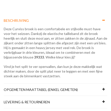
BESCHRIJVING
Deze Curviss broek is een comfortabele en stijlvolle must-have
voor het seizoen. Dankzij de elastische tailleband zit de broek
heerlijk en sluit deze mooi aan, er zitten zakken in de zijnaad. Aan de
zijkant onder zitten lange splitten die afgezet zijn met een uni bies.
Hij is gemaakt in een heavy jersey met veel rek. De broek is
verkrijgbaar in drie kleuren, ideaal om te combineren met de
bijpassende blouse
39333
. Welke kleur kies jij?
Vind je het split te ver openvallen, dan kun je deze makkelijk wat
dichter maken, door de split plat neer te leggen en met een fijne
steek aan de binnenkant vastzetten.
OPGEMETEN MAATTABEL (ENKEL GEMETEN)
LEVERING & RETOURNEREN