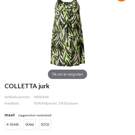
Tik om te vergroten
COLLETTA jurk
Artikelnummer:
9000344
Kwaliteit:
95% Polyester, 5% Elastane
maat
(opgemeten maattabel)
X-0(44)
0(46)
3(52)