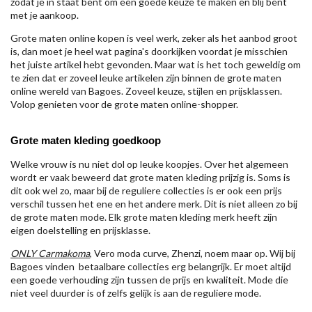
zodat je in staat bent om een goede keuze te maken en blij bent
met je aankoop.
Grote maten online kopen is veel werk, zeker als het aanbod groot
is, dan moet je heel wat pagina's doorkijken voordat je misschien
het juiste artikel hebt gevonden. Maar wat is het toch geweldig om
te zien dat er zoveel leuke artikelen zijn binnen de grote maten
online wereld van Bagoes. Zoveel keuze, stijlen en prijsklassen.
Volop genieten voor de grote maten online-shopper.
Grote maten kleding goedkoop
Welke vrouw is nu niet dol op leuke koopjes. Over het algemeen
wordt er vaak beweerd dat grote maten kleding prijzig is. Soms is
dit ook wel zo, maar bij de reguliere collecties is er ook een prijs
verschil tussen het ene en het andere merk. Dit is niet alleen zo bij
de grote maten mode. Elk grote maten kleding merk heeft zijn
eigen doelstelling en prijsklasse.
ONLY Carmakoma
, Vero moda curve, Zhenzi, noem maar op. Wij bij
Bagoes vinden betaalbare collecties erg belangrijk. Er moet altijd
een goede verhouding zijn tussen de prijs en kwaliteit. Mode die
niet veel duurder is of zelfs gelijk is aan de reguliere mode.