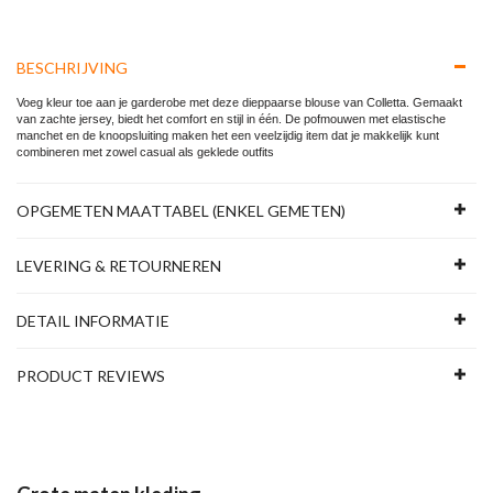
BESCHRIJVING
Voeg kleur toe aan je garderobe met deze dieppaarse blouse van
Colletta
. Gemaakt
van zachte jersey, biedt het comfort en stijl in één. De pofmouwen met elastische
manchet en de knoopsluiting maken het een veelzijdig item dat je makkelijk kunt
combineren met zowel casual als geklede outfits
OPGEMETEN MAATTABEL (ENKEL GEMETEN)
LEVERING & RETOURNEREN
DETAIL INFORMATIE
PRODUCT REVIEWS