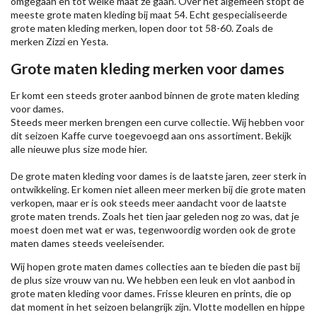
omgegaan en tot welke maat ze gaan. Over het algemeen stopt de
meeste grote maten kleding bij maat 54. Echt gespecialiseerde
grote maten kleding merken, lopen door tot 58-60. Zoals de
merken
Zizzi
en Yesta.
Grote maten kleding merken voor dames
Er komt een steeds groter aanbod binnen de grote maten kleding
voor dames.
Steeds meer merken brengen een curve collectie. Wij hebben voor
dit seizoen
Kaffe
curve toegevoegd aan ons assortiment. Bekijk
alle nieuwe
plus size mode
hier.
De grote maten kleding voor dames is de laatste jaren, zeer sterk in
ontwikkeling. Er komen niet alleen meer merken bij die grote maten
verkopen, maar er is ook steeds meer aandacht voor de laatste
grote maten trends. Zoals het tien jaar geleden nog zo was, dat je
moest doen met wat er was, tegenwoordig worden ook de grote
maten dames steeds veeleisender.
Wij hopen grote maten dames collecties aan te bieden die past bij
de plus size vrouw van nu. We hebben een leuk en vlot aanbod in
grote maten kleding voor dames. Frisse kleuren en prints, die op
dat moment in het seizoen belangrijk zijn. Vlotte modellen en hippe