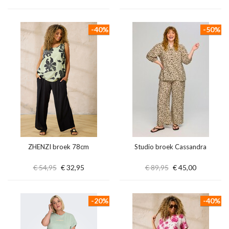
-40%
-50%
ZHENZI broek 78cm
Studio broek Cassandra
€ 54,95
€ 32,95
€ 89,95
€ 45,00
-20%
-40%