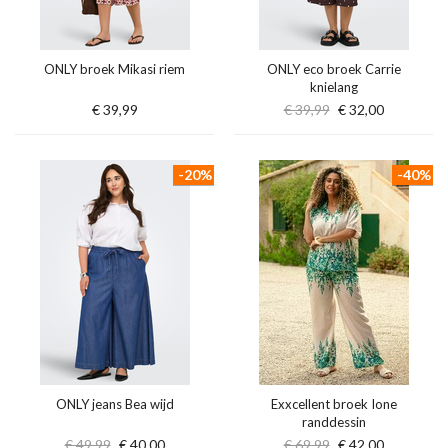
ONLY broek Mikasi riem
ONLY eco broek Carrie
knielang
€ 39,99
€ 39,99
€ 32,00
-20%
-40%
ONLY jeans Bea wijd
Exxcellent broek Ione
randdessin
€ 49,99
€ 40,00
€ 69,99
€ 42,00