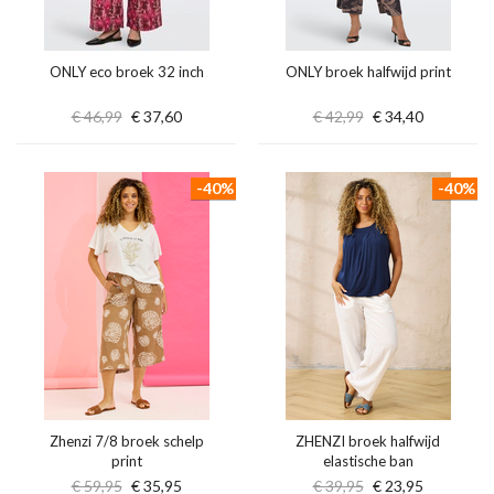
ONLY eco broek 32 inch
ONLY broek halfwijd print
€ 46,99
€ 37,60
€ 42,99
€ 34,40
-40%
-40%
Zhenzi 7/8 broek schelp
ZHENZI broek halfwijd
print
elastische ban
€ 59,95
€ 35,95
€ 39,95
€ 23,95