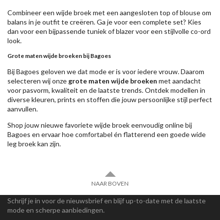
Combineer een wijde broek met een aangesloten top of blouse om
balans in je outfit te creëren. Ga je voor een complete set? Kies
dan voor een bijpassende tuniek of blazer voor een stijlvolle co-ord
look.
Grote maten wijde broeken bij Bagoes
Bij Bagoes geloven we dat mode er is voor iedere vrouw. Daarom
selecteren wij onze
grote maten wijde broeken
met aandacht
voor pasvorm, kwaliteit en de laatste trends. Ontdek modellen in
diverse kleuren, prints en stoffen die jouw persoonlijke stijl perfect
aanvullen.
Shop jouw nieuwe favoriete wijde broek eenvoudig online bij
Bagoes en ervaar hoe comfortabel én flatterend een goede wide
leg broek kan zijn.
NAAR BOVEN
Schrijf je in voor de nieuwsbrief en blijf up-to-date met de laatste
mode en scherpe aanbiedingen.