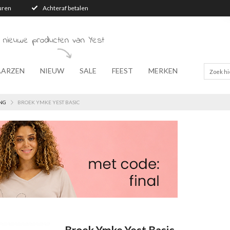
turen
Achteraf betalen
 nieuwe producten van Yest
AARZEN
NIEUW
SALE
FEEST
MERKEN
NG
BROEK YMKE YEST BASIC
Broek Ymke Yest Basic