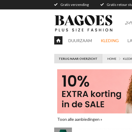
Gratis verzending
Gratis retour s
249
DUURZAAM
KLEDING
L
TERUG NAAR OVERZICHT
HOME
KLEDI
Toon alle aanbiedingen »