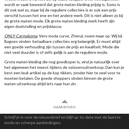
wordt er vaak beweerd dat grote maten kleding prijzig is. Soms is
dit ook wel zo, maar bij de reguliere collecties is er ook een prijs
verschil tussen het ene en het andere merk. Dit is niet alleen zo bij
de grote maten mode. Elk grote maten kleding merk heeft zijn
eigen doelstelling en prijsklasse.
ONLY Carmakoma
, Vero moda curve, Zhenzi, noem maar op. Wij bij
Bagoes vinden betaalbare collecties erg belangrijk. Er moet altijd
een goede verhouding zijn tussen de prijs en kwaliteit. Mode die
niet veel duurder is of zelfs gelijk is aan de reguliere mode.
Grote maten kleding die nog goedkoper is, vind je natuurlijk over
het algemeen het meest tijdens de seizoensuitverkoop. Dan kun je
best een leuk artikel op de kop tikken, zonder hier te veel voor te
moeten betalen. De goede shoppers vinden binnen de grote
maten uitverkoop altijd iets naar hun zin.
NAAR BOVEN
Schrijf je in voor de nieuwsbrief en blijf up-to-date met de laatste
mode en scherpe aanbiedingen.