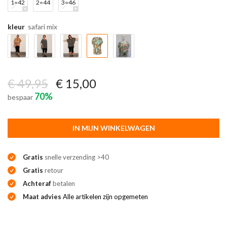
1=42
2=44
3=46
kleur
safari mix
€ 49,95
€ 15,00
70%
bespaar
IN MIJN WINKELWAGEN
Gratis
snelle verzending >40
Gratis
retour
Achteraf
betalen
Maat advies
Alle artikelen zijn opgemeten