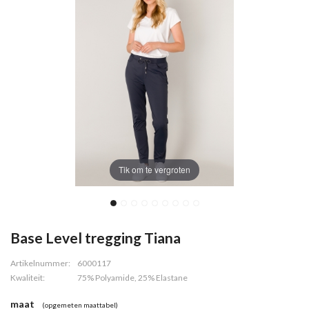
Tik om te vergroten
Base Level tregging Tiana
Artikelnummer:
6000117
Kwaliteit:
75% Polyamide, 25% Elastane
maat
(opgemeten maattabel)