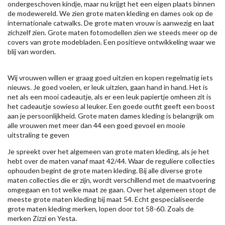
ondergeschoven kindje, maar nu krijgt het een eigen plaats binnen
de modewereld. We zien grote maten kleding en dames ook op de
internationale catwalks. De grote maten vrouw is aanwezig en laat
zichzelf zien. Grote maten fotomodellen zien we steeds meer op de
covers van grote modebladen. Een positieve ontwikkeling waar we
blij van worden.
Wij vrouwen willen er graag goed uitzien en kopen regelmatig iets
nieuws. Je goed voelen, er leuk uitzien, gaan hand in hand. Het is
net als een mooi cadeautje, als er een leuk papiertje omheen zit is
het cadeautje sowieso al leuker. Een goede outfit geeft een boost
aan je persoonlijkheid. Grote maten dames kleding is belangrijk om
alle vrouwen met meer dan 44 een goed gevoel en mooie
uitstraling te geven
Je spreekt over het algemeen van grote maten kleding, als je het
hebt over de maten vanaf maat 42/44. Waar de reguliere collecties
ophouden begint de grote maten kleding. Bij alle diverse grote
maten collecties die er zijn, wordt verschillend met de maatvoering
omgegaan en tot welke maat ze gaan. Over het algemeen stopt de
meeste grote maten kleding bij maat 54. Echt gespecialiseerde
grote maten kleding merken, lopen door tot 58-60. Zoals de
merken
Zizzi
en Yesta.