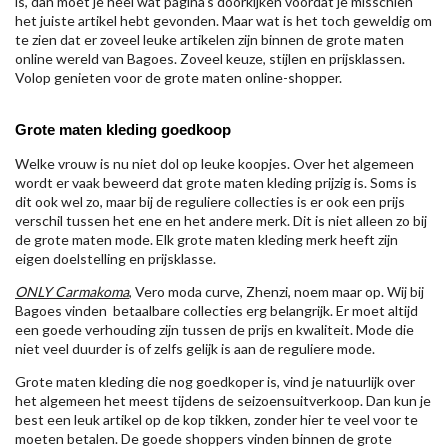
is, dan moet je heel wat pagina's doorkijken voordat je misschien
het juiste artikel hebt gevonden. Maar wat is het toch geweldig om
te zien dat er zoveel leuke artikelen zijn binnen de grote maten
online wereld van Bagoes. Zoveel keuze, stijlen en prijsklassen.
Volop genieten voor de grote maten online-shopper.
Grote maten kleding goedkoop
Welke vrouw is nu niet dol op leuke koopjes. Over het algemeen
wordt er vaak beweerd dat grote maten kleding prijzig is. Soms is
dit ook wel zo, maar bij de reguliere collecties is er ook een prijs
verschil tussen het ene en het andere merk. Dit is niet alleen zo bij
de grote maten mode. Elk grote maten kleding merk heeft zijn
eigen doelstelling en prijsklasse.
ONLY Carmakoma
, Vero moda curve, Zhenzi, noem maar op. Wij bij
Bagoes vinden betaalbare collecties erg belangrijk. Er moet altijd
een goede verhouding zijn tussen de prijs en kwaliteit. Mode die
niet veel duurder is of zelfs gelijk is aan de reguliere mode.
Grote maten kleding die nog goedkoper is, vind je natuurlijk over
het algemeen het meest tijdens de seizoensuitverkoop. Dan kun je
best een leuk artikel op de kop tikken, zonder hier te veel voor te
moeten betalen. De goede shoppers vinden binnen de grote