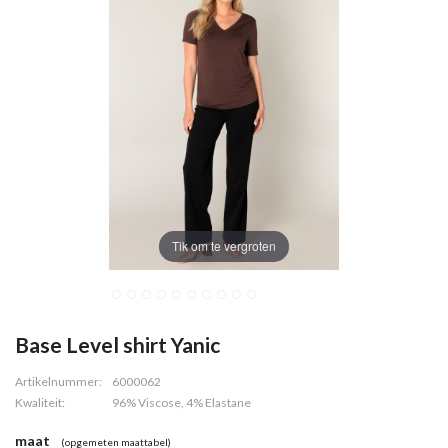
Tik om te vergroten
Base Level shirt Yanic
Artikelnummer:
6000062
Kwaliteit:
96% Viscose, 4% Elastane
maat
(opgemeten maattabel)