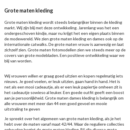
Grote maten kleding
Grote maten kleding wordt steeds belangrijker binnen de kleding
markt. Wij zijn blij met deze ontwikkeling. Jarenlang was het een
ondergeschoven kindje, maar nu krijgt het een eigen plaats binnen
de modewereld. We zien grote maten kleding en dames ook op de
internationale catwalks. De grote maten vrouw is aanwezig en laat
zichzelf zien. Grote maten fotomodellen zien we steeds meer op de
covers van grote modebladen. Een positieve ontwikkeling waar we
blij van worden.
Wij vrouwen willen er graag goed uitzien en kopen regelmatig iets
nieuws. Je goed voelen, er leuk uitzien, gaan hand in hand. Het is
net als een mooi cadeautje, als er een leuk papiertje omheen zit is
het cadeautje sowieso al leuker. Een goede outfit geeft een boost
aan je persoonlijkheid. Grote maten dames kleding is belangrijk om
alle vrouwen met meer dan 44 een goed gevoel en mooie
uitstraling te geven
Je spreekt over het algemeen van grote maten kleding, als je het
hebt over de maten vanaf maat 42/44. Waar de reguliere collecties
ophouden begint de grote maten kleding. Bij alle diverse grote