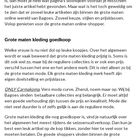
is, dan moet je heel wat pagina's doorkijken voordat je misschien
het juiste artikel hebt gevonden. Maar wat is het toch geweldig om
te zien dat er zoveel leuke artikelen zijn binnen de grote maten
online wereld van Bagoes. Zoveel keuze, stijlen en prijsklassen.
Volop genieten voor de grote maten online-shopper.
Grote maten kleding goedkoop
Welke vrouw is nu niet dol op leuke koopjes. Over het algemeen
wordt er vaak beweerd dat grote maten kleding prijzig is. Soms is
dit ook wel zo, maar bij de reguliere collecties is er ook een prijs
verschil tussen het ene en het andere merk. Dit is niet alleen zo bij
de grote maten mode. Elk grote maten kleding merk heeft zijn
eigen doelstelling en prijsklasse.
ONLY Carmakoma
, Vero moda curve, Zhenzi, noem maar op. Wij bij
Bagoes vinden betaalbare collecties erg belangrijk. Er moet altijd
een goede verhouding zijn tussen de prijs en kwaliteit. Mode die
niet veel duurder is of zelfs gelijk is aan de reguliere mode.
Grote maten kleding die nog goedkoper is, vind je natuurlijk over
het algemeen het meest tijdens de seizoensuitverkoop. Dan kun je
best een leuk artikel op de kop tikken, zonder hier te veel voor te
moeten betalen. De goede shoppers vinden binnen de grote