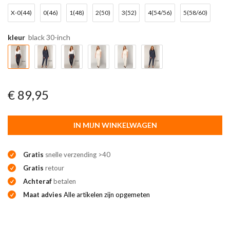
X-0(44)
0(46)
1(48)
2(50)
3(52)
4(54/56)
5(58/60)
kleur
black 30-inch
€ 89,95
IN MIJN WINKELWAGEN
Gratis
snelle verzending >40
Gratis
retour
Achteraf
betalen
Maat advies
Alle artikelen zijn opgemeten