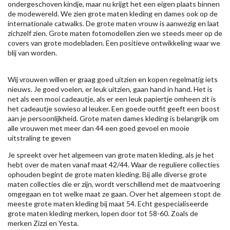
ondergeschoven kindje, maar nu krijgt het een eigen plaats binnen
de modewereld. We zien grote maten kleding en dames ook op de
internationale catwalks. De grote maten vrouw is aanwezig en laat
zichzelf zien. Grote maten fotomodellen zien we steeds meer op de
covers van grote modebladen. Een positieve ontwikkeling waar we
blij van worden.
Wij vrouwen willen er graag goed uitzien en kopen regelmatig iets
nieuws. Je goed voelen, er leuk uitzien, gaan hand in hand. Het is
net als een mooi cadeautje, als er een leuk papiertje omheen zit is
het cadeautje sowieso al leuker. Een goede outfit geeft een boost
aan je persoonlijkheid. Grote maten dames kleding is belangrijk om
alle vrouwen met meer dan 44 een goed gevoel en mooie
uitstraling te geven
Je spreekt over het algemeen van grote maten kleding, als je het
hebt over de maten vanaf maat 42/44. Waar de reguliere collecties
ophouden begint de grote maten kleding. Bij alle diverse grote
maten collecties die er zijn, wordt verschillend met de maatvoering
omgegaan en tot welke maat ze gaan. Over het algemeen stopt de
meeste grote maten kleding bij maat 54. Echt gespecialiseerde
grote maten kleding merken, lopen door tot 58-60. Zoals de
merken
Zizzi
en Yesta.