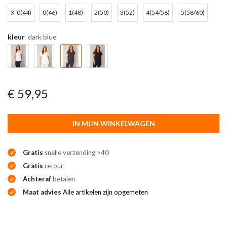
X-0(44)
0(46)
1(48)
2(50)
3(52)
4(54/56)
5(58/60)
kleur
dark blue
€ 59,95
IN MIJN WINKELWAGEN
Gratis
snelle verzending >40
Gratis
retour
Achteraf
betalen
Maat advies
Alle artikelen zijn opgemeten