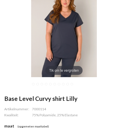
Tik om te vergroten
Base Level Curvy shirt Lilly
Artikelnummer:
7000114
Kwaliteit:
75% Polyamide, 25% Elastane
maat
(opgemeten maattabel)