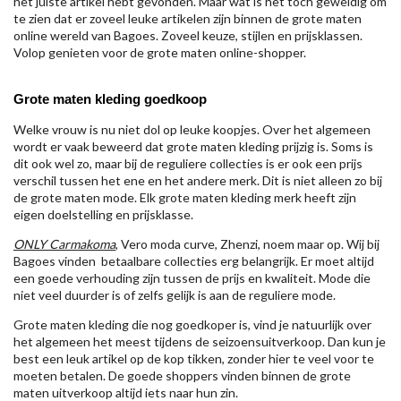
het juiste artikel hebt gevonden. Maar wat is het toch geweldig om
te zien dat er zoveel leuke artikelen zijn binnen de grote maten
online wereld van Bagoes. Zoveel keuze, stijlen en prijsklassen.
Volop genieten voor de grote maten online-shopper.
Grote maten kleding goedkoop
Welke vrouw is nu niet dol op leuke koopjes. Over het algemeen
wordt er vaak beweerd dat grote maten kleding prijzig is. Soms is
dit ook wel zo, maar bij de reguliere collecties is er ook een prijs
verschil tussen het ene en het andere merk. Dit is niet alleen zo bij
de grote maten mode. Elk grote maten kleding merk heeft zijn
eigen doelstelling en prijsklasse.
ONLY Carmakoma
, Vero moda curve, Zhenzi, noem maar op. Wij bij
Bagoes vinden betaalbare collecties erg belangrijk. Er moet altijd
een goede verhouding zijn tussen de prijs en kwaliteit. Mode die
niet veel duurder is of zelfs gelijk is aan de reguliere mode.
Grote maten kleding die nog goedkoper is, vind je natuurlijk over
het algemeen het meest tijdens de seizoensuitverkoop. Dan kun je
best een leuk artikel op de kop tikken, zonder hier te veel voor te
moeten betalen. De goede shoppers vinden binnen de grote
maten uitverkoop altijd iets naar hun zin.