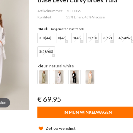
Artikelnummer:
7000085
Kwaliteit:
55% Linen, 45% Viscose
maat
(opgemeten maattabel)
X-0(44)
0(46)
1(48)
2(50)
3(52)
4(54/56)
5(58/60)
kleur
natural white
€ 69,95
oten
IN MIJN WINKELWAGEN
Zet op wenslijst