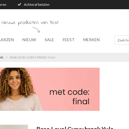
turen
Achteraf betalen
 nieuwe producten van Yest
AARZEN
NIEUW
SALE
FEEST
MERKEN
NG
BASE LEVEL CURVY BROEK YULA
Base Level Curvy broek Yula