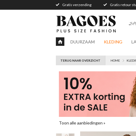
Gratis verzending
Gratis retour s
249
DUURZAAM
KLEDING
L
TERUG NAAR OVERZICHT
HOME
KLEDI
Toon alle aanbiedingen »