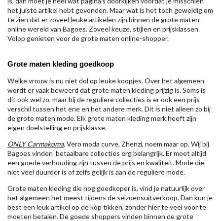
is, dan moet je heel wat pagina's doorkijken voordat je misschien
het juiste artikel hebt gevonden. Maar wat is het toch geweldig om
te zien dat er zoveel leuke artikelen zijn binnen de grote maten
online wereld van Bagoes. Zoveel keuze, stijlen en prijsklassen.
Volop genieten voor de grote maten online-shopper.
Grote maten kleding goedkoop
Welke vrouw is nu niet dol op leuke koopjes. Over het algemeen
wordt er vaak beweerd dat grote maten kleding prijzig is. Soms is
dit ook wel zo, maar bij de reguliere collecties is er ook een prijs
verschil tussen het ene en het andere merk. Dit is niet alleen zo bij
de grote maten mode. Elk grote maten kleding merk heeft zijn
eigen doelstelling en prijsklasse.
ONLY Carmakoma
, Vero moda curve, Zhenzi, noem maar op. Wij bij
Bagoes vinden betaalbare collecties erg belangrijk. Er moet altijd
een goede verhouding zijn tussen de prijs en kwaliteit. Mode die
niet veel duurder is of zelfs gelijk is aan de reguliere mode.
Grote maten kleding die nog goedkoper is, vind je natuurlijk over
het algemeen het meest tijdens de seizoensuitverkoop. Dan kun je
best een leuk artikel op de kop tikken, zonder hier te veel voor te
moeten betalen. De goede shoppers vinden binnen de grote