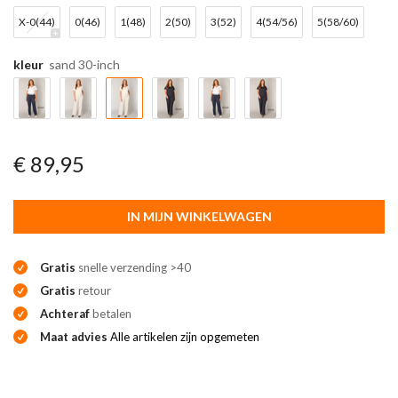
X-0(44)
0(46)
1(48)
2(50)
3(52)
4(54/56)
5(58/60)
kleur
sand 30-inch
€ 89,95
IN MIJN WINKELWAGEN
Gratis
snelle verzending >40
Gratis
retour
Achteraf
betalen
Maat advies
Alle artikelen zijn opgemeten