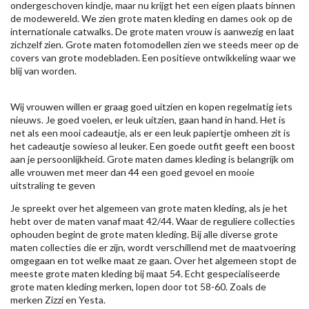
ondergeschoven kindje, maar nu krijgt het een eigen plaats binnen
de modewereld. We zien grote maten kleding en dames ook op de
internationale catwalks. De grote maten vrouw is aanwezig en laat
zichzelf zien. Grote maten fotomodellen zien we steeds meer op de
covers van grote modebladen. Een positieve ontwikkeling waar we
blij van worden.
Wij vrouwen willen er graag goed uitzien en kopen regelmatig iets
nieuws. Je goed voelen, er leuk uitzien, gaan hand in hand. Het is
net als een mooi cadeautje, als er een leuk papiertje omheen zit is
het cadeautje sowieso al leuker. Een goede outfit geeft een boost
aan je persoonlijkheid. Grote maten dames kleding is belangrijk om
alle vrouwen met meer dan 44 een goed gevoel en mooie
uitstraling te geven
Je spreekt over het algemeen van grote maten kleding, als je het
hebt over de maten vanaf maat 42/44. Waar de reguliere collecties
ophouden begint de grote maten kleding. Bij alle diverse grote
maten collecties die er zijn, wordt verschillend met de maatvoering
omgegaan en tot welke maat ze gaan. Over het algemeen stopt de
meeste grote maten kleding bij maat 54. Echt gespecialiseerde
grote maten kleding merken, lopen door tot 58-60. Zoals de
merken
Zizzi
en Yesta.