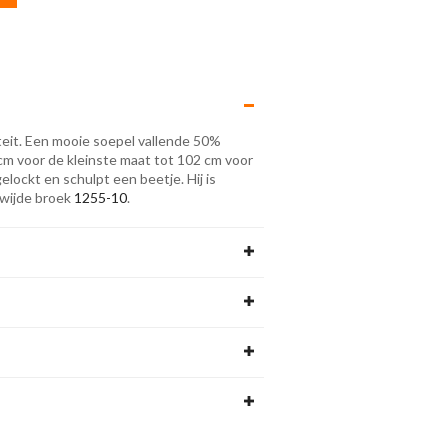
teit. Een mooie soepel vallende 50%
cm voor de kleinste maat tot 102 cm voor
elockt en schulpt een beetje. Hij is
e wijde broek
1255-10
.