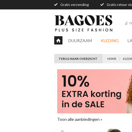
Gratis verzending
Gratis retour s
2 n
DUURZAAM
KLEDING
L
TERUG NAAR OVERZICHT
HOME
KLEDI
Toon alle aanbiedingen »