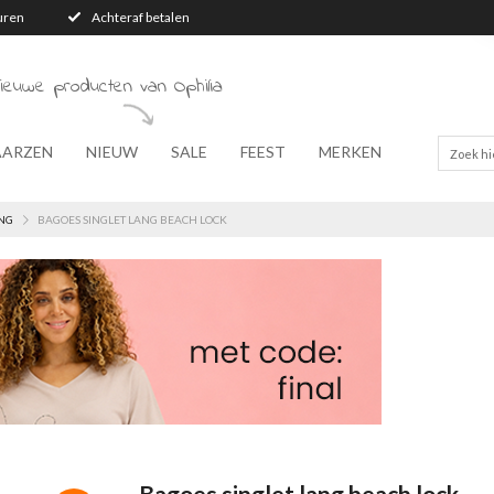
turen
Achteraf betalen
ieuwe producten van Ophilia
AARZEN
NIEUW
SALE
FEEST
MERKEN
NG
BAGOES SINGLET LANG BEACH LOCK
Bagoes singlet lang beach lock