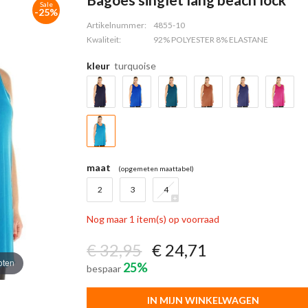
Sale
-25%
Artikelnummer:
4855-10
Kwaliteit:
92% POLYESTER 8% ELASTANE
kleur
turquoise
maat
(opgemeten maattabel)
2
3
4
Nog maar 1 item(s) op voorraad
€ 32,95
€ 24,71
oten
25%
bespaar
IN MIJN WINKELWAGEN