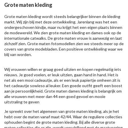
Grote maten kleding
Grote maten kleding wordt steeds belangrijker binnen de kleding
markt. Wij zijn blij met deze ontwikkeling. Jarenlang was het een
ondergeschoven kindje, maar nu krijgt het een eigen plaats binnen
de modewereld. We zien grote maten kleding en dames ook op de
internationale catwalks. De grote maten vrouw is aanwezig en laat
zichzelf zien. Grote maten fotomodellen zien we steeds meer op de
covers van grote modebladen. Een positieve ontwikkeling waar we
blij van worden.
Wij vrouwen willen er graag goed uitzien en kopen regelmatig iets
nieuws. Je goed voelen, er leuk uitzien, gaan hand in hand. Het is
net als een mooi cadeautje, als er een leuk papiertje omheen zit is
het cadeautje sowieso al leuker. Een goede outfit geeft een boost
aan je persoonlijkheid. Grote maten dames kleding is belangrijk om
alle vrouwen met meer dan 44 een goed gevoel en mooie
uitstraling te geven
Je spreekt over het algemeen van grote maten kleding, als je het
hebt over de maten vanaf maat 42/44. Waar de reguliere collecties
ophouden begint de grote maten kleding. Bij alle diverse grote
maten collecties die er zijn, wordt verschillend met de maatvoering