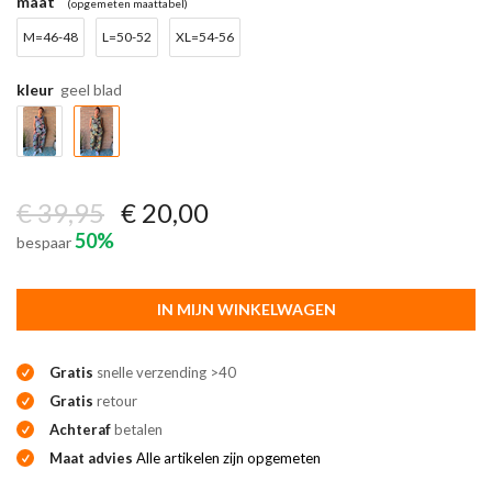
maat
(opgemeten maattabel)
M=46-48
L=50-52
XL=54-56
kleur
geel blad
€ 39,95
€ 20,00
50%
bespaar
IN MIJN WINKELWAGEN
Gratis
snelle verzending >40
Gratis
retour
Achteraf
betalen
Maat advies
Alle artikelen zijn opgemeten