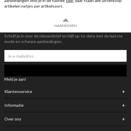
aanbiedingen vind je in de rubriek
sale
, daar staan alle uitverkoop
artikelen netjes per artikelsoort.
NAAR BOVEN
Schrijf je in voor de nieuwsbrief en blijf up-to-date met de laatste
mode en scherpe aanbiedingen.
Meld je aan!
+
Klantenservice
+
Informatie
+
Over ons