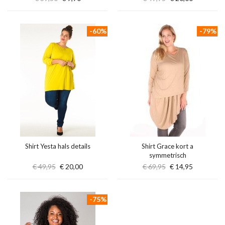
-60%
-79%
Shirt Yesta hals details
Shirt Grace kort a
symmetrisch
€ 49,95
€ 20,00
€ 69,95
€ 14,95
-75%