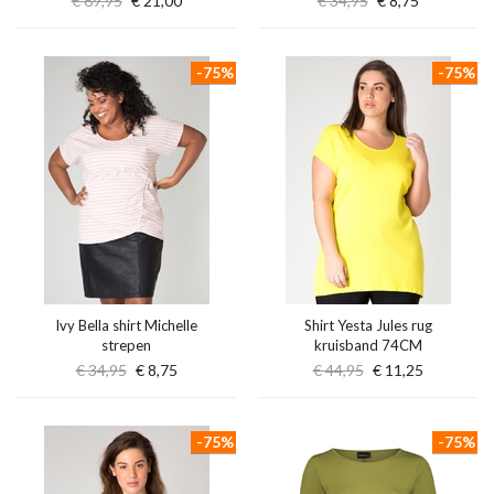
€ 69,95
€ 21,00
€ 34,95
€ 8,75
-75%
-75%
Ivy Bella shirt Michelle
Shirt Yesta Jules rug
strepen
kruisband 74CM
€ 34,95
€ 8,75
€ 44,95
€ 11,25
-75%
-75%