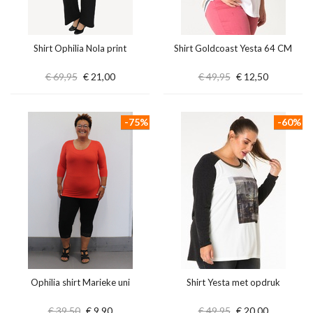
Shirt Ophilia Nola print
Shirt Goldcoast Yesta 64 CM
€ 69,95
€ 21,00
€ 49,95
€ 12,50
-75%
-60%
Ophilia shirt Marieke uni
Shirt Yesta met opdruk
€ 39,50
€ 9,90
€ 49,95
€ 20,00