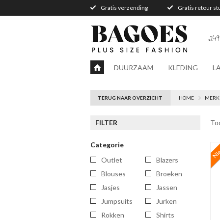
Gratis verzending
Gratis retour s
249
DUURZAAM
KLEDING
L
TERUG NAAR OVERZICHT
HOME
MERK
FILTER
To
Categorie
Ni
Outlet
blazers
blouses
broeken
jasjes
jassen
jumpsuits
jurken
rokken
shirts