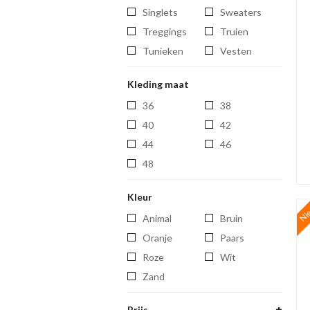
singlets
sweaters
treggings
truien
tunieken
vesten
Kleding maat
36
38
40
42
44
46
48
Kleur
Ni
Animal
Bruin
Oranje
Paars
Roze
Wit
Zand
Prijs