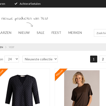
turen
Achteraf betalen
 nieuwe producten van Yest
AARZEN
NIEUW
SALE
FEEST
MERKEN
EN
YEST
on
1
2
euw
Nieuw