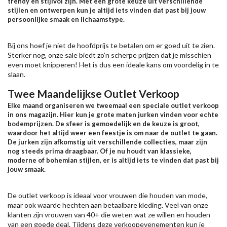
trendy en stijlvol zijn. Met een grote keuze uit verschillende
stijlen en ontwerpen kun je altijd iets vinden dat past bij jouw
persoonlijke smaak en lichaamstype.
Bij ons hoef je niet de hoofdprijs te betalen om er goed uit te zien.
Sterker nog, onze sale biedt zo’n scherpe prijzen dat je misschien
even moet knipperen! Het is dus een ideale kans om voordelig in te
slaan.
Twee Maandelijkse Outlet Verkoop
Elke maand organiseren we tweemaal een speciale outlet verkoop
in ons magazijn. Hier kun je grote maten jurken vinden voor echte
bodemprijzen. De sfeer is gemoedelijk en de keuze is groot,
waardoor het altijd weer een feestje is om naar de outlet te gaan.
De jurken zijn afkomstig uit verschillende collecties, maar zijn
nog steeds prima draagbaar. Of je nu houdt van klassieke,
moderne of bohemian stijlen, er is altijd iets te vinden dat past bij
jouw smaak.
De outlet verkoop is ideaal voor vrouwen die houden van mode,
maar ook waarde hechten aan betaalbare kleding. Veel van onze
klanten zijn vrouwen van 40+ die weten wat ze willen en houden
van een goede deal. Tijdens deze verkoopevenementen kun je