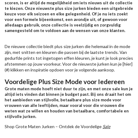
scoren, is er altijd de mogelijkheid om iets nieuws uit de collectie
te kiezen. Onze nieuwste plus size jurken bieden een uitgebreide
keuze voor elk seizoen en elke gelegenheid. Of je nu iets zoekt
voor een formele bijeenkomst, een avondje uit, of gewoon voor
alledaags gebruik, onze collectie is veelzijdig en zorgvuldig
samengesteld om te voldoen aan de wensen van onze klanten.
De nieuwe collectie biedt plus size jurken die helemaal in de mode
zijn, met snitten en kleuren die passen bij de laatste trends. Van
gedurfde prints tot ingetogen effen kleuren, je kunt je look precies
afstemmen op jouw voorkeur. Voor de nieuwste jurken kun je [hier]
(#) klikken en inspiratie opdoen voor je volgende aankoop.
Voordelige Plus Size Mode voor Iedereen
Grote maten mode hoeft niet duur te zijn, en met onze sale kun je
altijd iets vinden dat binnen je budget past. Bij ons draait het om
het aanbieden van stijlvolle, betaalbare plus size mode voor
vrouwen van alle leeftijden, maar vooral voor die vrouwen die
weten wat ze willen en houden van betaalbare, comfortabele en
stijlvolle jurken.
Shop Grote Maten Jurken – Ontdek de Voordelige
Sale