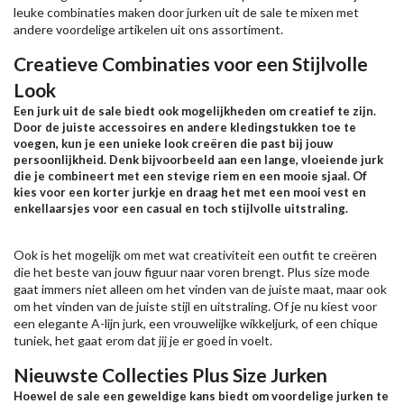
leuke combinaties maken door jurken uit de sale te mixen met
andere voordelige artikelen uit ons assortiment.
Creatieve Combinaties voor een Stijlvolle
Look
Een jurk uit de sale biedt ook mogelijkheden om creatief te zijn.
Door de juiste accessoires en andere kledingstukken toe te
voegen, kun je een unieke look creëren die past bij jouw
persoonlijkheid. Denk bijvoorbeeld aan een lange, vloeiende jurk
die je combineert met een stevige riem en een mooie sjaal. Of
kies voor een korter jurkje en draag het met een mooi vest en
enkellaarsjes voor een casual en toch stijlvolle uitstraling.
Ook is het mogelijk om met wat creativiteit een outfit te creëren
die het beste van jouw figuur naar voren brengt. Plus size mode
gaat immers niet alleen om het vinden van de juiste maat, maar ook
om het vinden van de juiste stijl en uitstraling. Of je nu kiest voor
een elegante A-lijn jurk, een vrouwelijke wikkeljurk, of een chique
tuniek, het gaat erom dat jij je er goed in voelt.
Nieuwste Collecties Plus Size Jurken
Hoewel de sale een geweldige kans biedt om voordelige jurken te