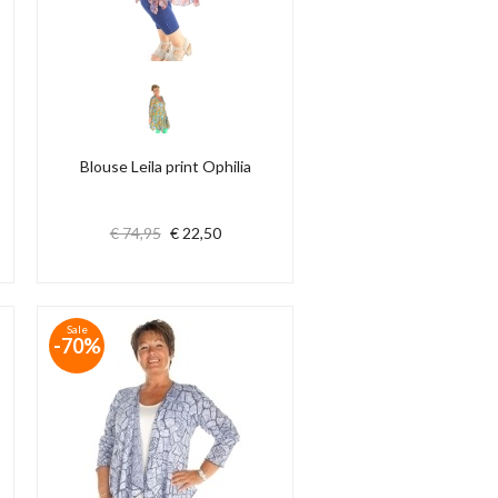
Blouse Leila print Ophilia
€ 74,95
€ 22,50
Sale
-70%