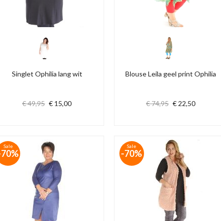
Singlet Ophilia lang wit
Blouse Leila geel print Ophilia
€ 49,95
€ 15,00
€ 74,95
€ 22,50
Sale
Sale
-70%
-70%