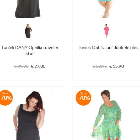
Tuniek DANY Ophilia traveler
Tuniek Ophilia uni dubbele bies
stof
€ 89,95
€ 27,00
€ 52,95
€ 15,90
Sale
Sale
-70%
-70%