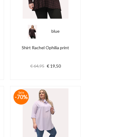
blue
Shirt Rachel Ophilia print
€ 64,95
€ 19,50
Sale
-70%