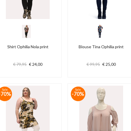
Shirt Ophilia Nola print
Blouse Tina Ophilia print
€ 79,95
€ 24,00
€ 99,95
€ 25,00
Sale
Sale
-70%
-70%