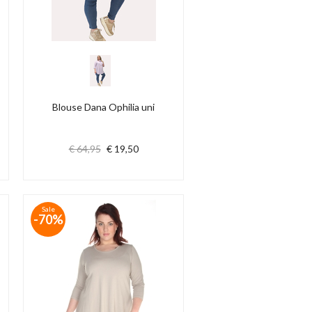
Blouse Dana Ophilia uni
€ 64,95
€ 19,50
Sale
-70%