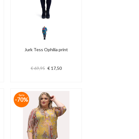
Jurk Tess Ophilia print
€ 69,95
€ 17,50
Sale
-70%