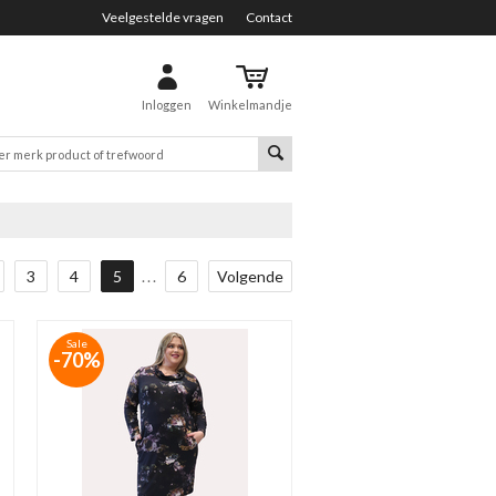
Veelgestelde vragen
Contact
Inloggen
Winkelmandje
3
4
5
...
6
Volgende
Sale
-70%