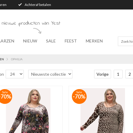
turen
Achteraf betalen
 nieuwe producten van Yest
AARZEN
NIEUW
SALE
FEEST
MERKEN
EN
OPHILIA
on
Vorige
1
2
Sale
Sale
-70%
-70%