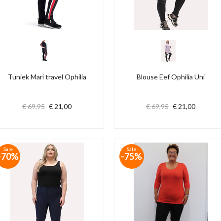
Tuniek Mari travel Ophilia
Blouse Eef Ophilia Uni
€ 69,95
€ 21,00
€ 69,95
€ 21,00
Sale
Sale
-70%
-75%