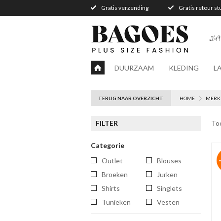
Gratis verzending
Gratis retour s
249
DUURZAAM
KLEDING
L
TERUG NAAR OVERZICHT
HOME
MERK
FILTER
To
Categorie
Outlet
blouses
broeken
jurken
shirts
singlets
tunieken
vesten