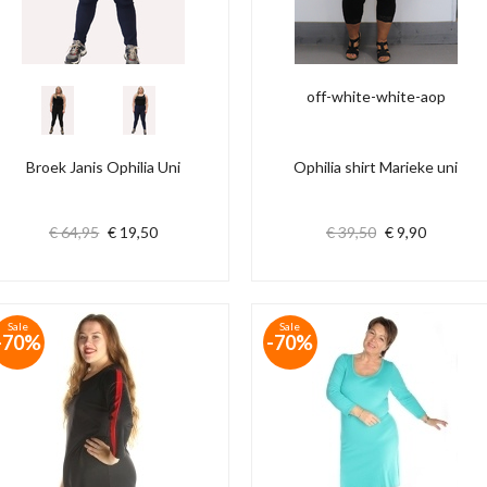
off-white-white-aop
Broek Janis Ophilia Uni
Ophilia shirt Marieke uni
€ 64,95
€ 19,50
€ 39,50
€ 9,90
Sale
Sale
-70%
-70%