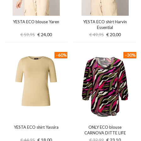
YESTA ECO blouse Yaren
YESTA ECO shirt Harvin
Essential
€ 59,95
€ 24,00
€ 49,95
€ 20,00
-60%
-30%
YESTA ECO shirt Yassira
ONLY ECO blouse
CARNOVA DITTE LIFE
€ 44,95
€ 18,00
€ 32,99
€ 23,10