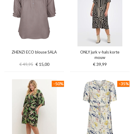
ZHENZI ECO blouse SALA
ONLY jurk v-hals korte
mouw
€ 49,95
€ 15,00
€ 39,99
-50%
-35%