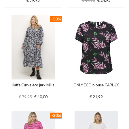
€ 79,95
€ 49,90
€ 24,95
-50%
Kaffe Curve eco jurk Milla
ONLY ECO blouse CARLUX
€ 79,95
€ 40,00
€ 21,99
-30%