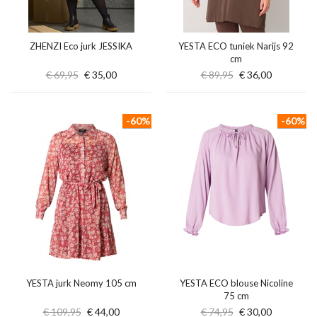
ZHENZI Eco jurk JESSIKA
YESTA ECO tuniek Narijs 92
cm
€ 69,95
€ 35,00
€ 89,95
€ 36,00
-60%
-60%
YESTA jurk Neomy 105 cm
YESTA ECO blouse Nicoline
75 cm
€ 109,95
€ 44,00
€ 74,95
€ 30,00